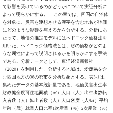
て影響を受けているのかどうかについて実証分析に
よって明らかにする。 この章では、四国の自治体
を対象に、災害を連想させる漢字を含む地名が地価
にどのような影響を与えるかを分析する。分析にあ
たって、地価の推定モデルにはヘドニック価格法を
用いた。ヘドニック価格法とは、財の価格がどのよ
うな属性によって説明されるかを明らかにする手法
である。分析データとして、東洋経済新報社
（2020）を利用した。分析する地域は、愛媛県を含
む四国地方の38の都市を分析対象とする。表3-1は、
集めたデータの基本統計量である。地価災害出生率
財政健全度可住地面積（㎢）人口（人）出生者数転
入者数（人）転出者数（人）人口密度（人/㎢）平均
年齢（歳）就業人口比率1次産業（%）2次産業（%）