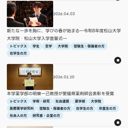
人文社会
法学部
薬学部
情報学部
大学院
短期大学
言語コミュニケーション研究科
法学研究科
2026.04.03
医療薬学研究科
新たな一歩を胸に、学びの春が始まる―令和8年度松山大学
年
大学院・松山大学入学宣誓式―
トピックス
学生
全学
大学院
受験生・保護者の方
すべて
2026年
2025年
2024年
2023年
2022年
2021年
2020年
2018年
2017年
在学生の方
月
2026.02.20
すべて
1月
2月
3月
4月
5月
6月
7月
8月
9月
10月
11月
本学薬学部の明樂一己教授が愛媛県薬剤師会表彰を受賞
12月
トピックス
学術・研究
社会連携
薬学部
大学院
医療薬学研究科
受験生・保護者の方
在学生の方
卒業生の方
この条件で表示する
社会人の方
研究者・企業の方