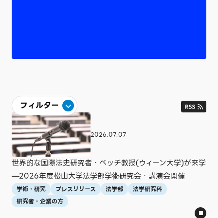
フィルター
カテゴリ
2026.07.07
すべて
トピックス
学生
学術・研究
入試情報
社会連携
就職情報
国際交流
世界的な国際法史研究者・ベッチ教授(ウィーン大学)が来学
プレスリリース
図書館
東京オフィス
—2026年度松山大学法学部学術研究会・講演会開催
学術・研究
プレスリリース
法学部
法学研究科
学部・大学院・短期大学
研究者・企業の方
すべて
全学
経済学科
経営学科
人文英語