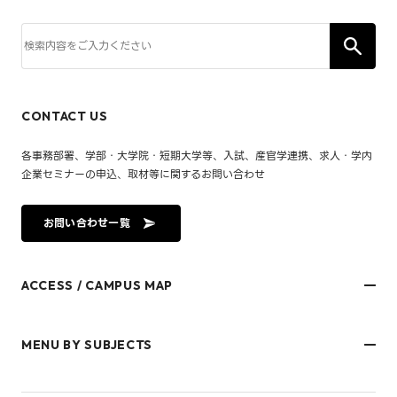
CONTACT US
各事務部署、学部・大学院・短期大学等、入試、産官学連携、求人・学内
企業セミナーの申込、取材等に関するお問い合わせ
お問い合わせ一覧
ACCESS / CAMPUS MAP
文京キャンパス
樋又キャンパス
MENU BY SUBJECTS
御幸キャンパス(運動施設)
東京オフィス
久万ノ台グラウンド(運動施設)
受験生・保護者のみなさま
松山大学温山記念会館（西宮）
在学生・保護者のみなさま
キャンパスマップ