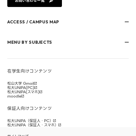
お問い合わせ一覧
ACCESS / CAMPUS MAP
文京キャンパス
樋又キャンパス
MENU BY SUBJECTS
御幸キャンパス(運動施設)
東京オフィス
久万ノ台グラウンド(運動施設)
受験生・保護者のみなさま
松山大学温山記念会館（西宮）
在学生・保護者のみなさま
キャンパスマップ
卒業生のみなさま
社会人のみなさま
在学生向けコンテンツ
研究者・企業のみなさま
寄附をお考えのみなさま
松山大学 Gmail
松大UNIPA(PC)
松大UNIPA(スマホ)
moodle
保証人向けコンテンツ
松大UNIPA（保証人・PC）
松大UNIPA（保証人・スマホ）