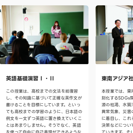
英語基礎演習Ⅰ・Ⅱ
東南アジア
この授業は、高校までの文法を総復習
本授業では、東
し、その知識に基づいて正確な英作文が
刻化するSDG
書けることを目標にしています。といっ
源の枯渇、水質
ても高校までの学習のように、日本語の
異常気象、災害
例文を一文ずつ英語に置き換えていくこ
に着目し、これ
とはあまりしません。そうでなく、英語
決策などについ
を使って自由に自己表現ができるような
ていきます。そ