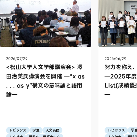
2026/07/29
2026/06/29
<松山大学人文学部講演会> 澤
努力を称え
田治美氏講演会を開催 ―“x as
―2025年度
. . . as y”構文の意味論と語用
List(成績
論―
―
トピックス
学生
人文英語
トピックス
学
人文社会
受験生・保護者の方
人文社会
受験