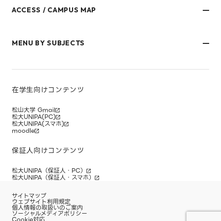
ACCESS / CAMPUS MAP
文京キャンパス
樋又キャンパス
MENU BY SUBJECTS
御幸キャンパス(運動施設)
東京オフィス
久万ノ台グラウンド(運動施設)
受験生・保護者のみなさま
松山大学温山記念会館（西宮）
在学生・保護者のみなさま
キャンパスマップ
卒業生のみなさま
社会人のみなさま
在学生向けコンテンツ
研究者・企業のみなさま
寄附をお考えのみなさま
松山大学 Gmail
松大UNIPA(PC)
松大UNIPA(スマホ)
moodle
保証人向けコンテンツ
松大UNIPA（保証人・PC）
松大UNIPA（保証人・スマホ）
サイトマップ
ウェブサイト利用規定
個人情報の取扱いのご案内
ソーシャルメディアポリシー
Cookie対応