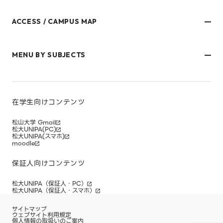
ACCESS / CAMPUS MAP
文京キャンパス
樋又キャンパス
MENU BY SUBJECTS
御幸キャンパス(運動施設)
東京オフィス
久万ノ台グラウンド(運動施設)
受験生・保護者のみなさま
松山大学温山記念会館（西宮）
在学生・保護者のみなさま
キャンパスマップ
卒業生のみなさま
社会人のみなさま
在学生向けコンテンツ
研究者・企業のみなさま
寄附をお考えのみなさま
松山大学 Gmail
松大UNIPA(PC)
松大UNIPA(スマホ)
moodle
保証人向けコンテンツ
松大UNIPA（保証人・PC）
松大UNIPA（保証人・スマホ）
サイトマップ
ウェブサイト利用規定
個人情報の取扱いのご案内