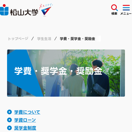
検索
メニュー
トップページ
学生生活
学費・奨学金・奨励金
学費・奨学金・奨励金
学費について
学資ローン
奨学金制度