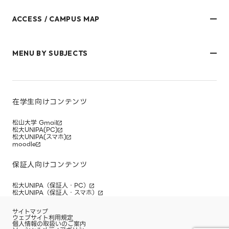
ACCESS / CAMPUS MAP
文京キャンパス
樋又キャンパス
MENU BY SUBJECTS
御幸キャンパス(運動施設)
東京オフィス
久万ノ台グラウンド(運動施設)
受験生・保護者のみなさま
松山大学温山記念会館（西宮）
在学生・保護者のみなさま
キャンパスマップ
卒業生のみなさま
社会人のみなさま
在学生向けコンテンツ
研究者・企業のみなさま
寄附をお考えのみなさま
松山大学 Gmail
松大UNIPA(PC)
松大UNIPA(スマホ)
moodle
保証人向けコンテンツ
松大UNIPA（保証人・PC）
松大UNIPA（保証人・スマホ）
サイトマップ
ウェブサイト利用規定
個人情報の取扱いのご案内