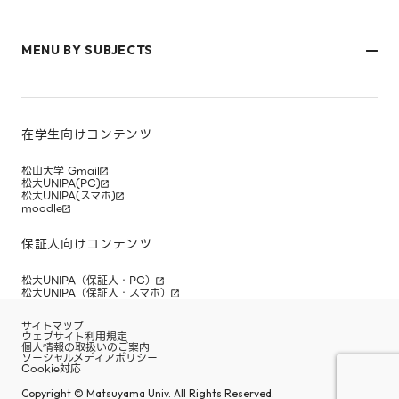
文京キャンパス
樋又キャンパス
MENU BY SUBJECTS
御幸キャンパス(運動施設)
東京オフィス
久万ノ台グラウンド(運動施設)
受験生・保護者のみなさま
松山大学温山記念会館（西宮）
在学生・保護者のみなさま
キャンパスマップ
卒業生のみなさま
社会人のみなさま
在学生向けコンテンツ
研究者・企業のみなさま
寄附をお考えのみなさま
松山大学 Gmail
松大UNIPA(PC)
松大UNIPA(スマホ)
moodle
保証人向けコンテンツ
松大UNIPA（保証人・PC）
松大UNIPA（保証人・スマホ）
サイトマップ
ウェブサイト利用規定
個人情報の取扱いのご案内
ソーシャルメディアポリシー
Cookie対応
Copyright © Matsuyama Univ. All Rights Reserved.