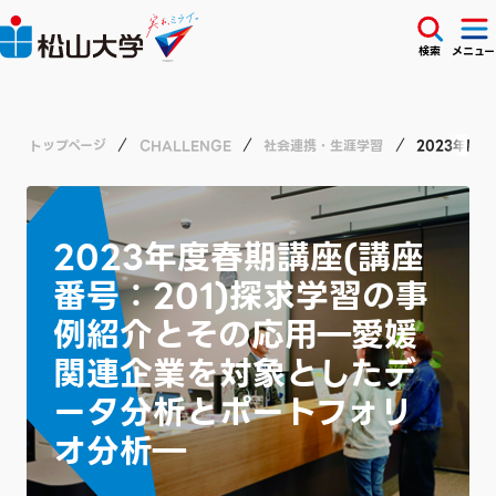
検索
メニュー
トップページ
CHALLENGE
社会連携・生涯学習
2023年度
2023年度春期講座(講座
番号：201)探求学習の事
例紹介とその応用―愛媛
関連企業を対象としたデ
ータ分析とポートフォリ
オ分析―