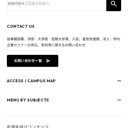
CONTACT US
各事務部署、学部・大学院・短期大学等、入試、産官学連携、求人・学内
企業セミナーの申込、取材等に関するお問い合わせ
お問い合わせ一覧
ACCESS / CAMPUS MAP
文京キャンパス
樋又キャンパス
MENU BY SUBJECTS
御幸キャンパス(運動施設)
東京オフィス
久万ノ台グラウンド(運動施設)
受験生・保護者のみなさま
松山大学温山記念会館（西宮）
在学生・保護者のみなさま
キャンパスマップ
卒業生のみなさま
社会人のみなさま
在学生向けコンテンツ
研究者・企業のみなさま