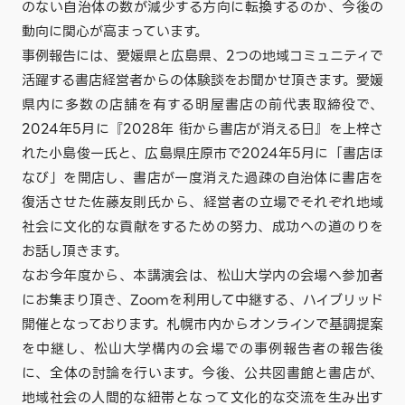
のない自治体の数が減少する方向に転換するのか、今後の
動向に関心が高まっています。
事例報告には、愛媛県と広島県、2つの地域コミュニティで
活躍する書店経営者からの体験談をお聞かせ頂きます。愛媛
県内に多数の店舗を有する明屋書店の前代表取締役で、
2024年5月に『2028年 街から書店が消える日』を上梓さ
れた小島俊一氏と、広島県庄原市で2024年5月に「書店ほ
なび」を開店し、書店が一度消えた過疎の自治体に書店を
復活させた佐藤友則氏から、経営者の立場でそれぞれ地域
社会に文化的な貢献をするための努力、成功への道のりを
お話し頂きます。
なお今年度から、本講演会は、松山大学内の会場へ参加者
にお集まり頂き、Zoomを利用して中継する、ハイブリッド
開催となっております。札幌市内からオンラインで基調提案
を中継し、松山大学構内の会場での事例報告者の報告後
に、全体の討論を行います。今後、公共図書館と書店が、
地域社会の人間的な紐帯となって文化的な交流を生み出す