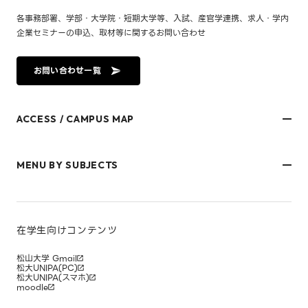
各事務部署、学部・大学院・短期大学等、入試、産官学連携、求人・学内
企業セミナーの申込、取材等に関するお問い合わせ
お問い合わせ一覧
ACCESS / CAMPUS MAP
文京キャンパス
樋又キャンパス
MENU BY SUBJECTS
御幸キャンパス(運動施設)
東京オフィス
久万ノ台グラウンド(運動施設)
受験生・保護者のみなさま
松山大学温山記念会館（西宮）
在学生・保護者のみなさま
キャンパスマップ
卒業生のみなさま
社会人のみなさま
在学生向けコンテンツ
研究者・企業のみなさま
寄附をお考えのみなさま
松山大学 Gmail
松大UNIPA(PC)
松大UNIPA(スマホ)
moodle