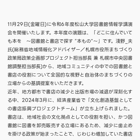
11月29日(金曜日)に令和6年度松山大学図書館情報学講演
会を開催いたします。本年度の演題は、「どこに住んでいて
も本を ～図書館と書店で探す ”本もの”～」です。淺野_夫
氏(総務省地域情報化アドバイザー／札幌市役所まちづくり
政策局政策企画部プロジェクト担当部長 兼 札幌市中央図書
館調整担当部長)から、地域コミュニティの中での図書館と
書店の役割について全国的な視野と自治体のまちづくりの
立場からの基調提案をいただきます。
近年、地方都市で書店の減少と出版市場の減退が深刻化す
る中、2024年3月に、経済産業省で「文化創造基盤として
の書店振興プロジェクトチーム」が立ち上げられました。
書店は、地域社会の文化拠点としての役割を担い、かつ図
書館に図書を卸売販売する立場にあるため、減少に歯止め
を掛ける政策が始まったことで、じわじわ増加していた書店