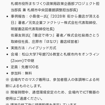
札幌市役所まちづくり政策局政策企画部プロジェクト担
当部長 兼 札幌市中央図書館調整担当部長)
事例報告：小島俊一氏(『2028年 街から書店が消える
日』著者／元気企業ファクトリー株式会社代表取締役、
明屋書店前代表取締役社長)
佐藤友則氏(『書店で待つ』著者／株式会社総商さとう
取締役社長、庄原市「ほなび」書店経営者）
実施方法：ハイブリッド方式
会場：松山大学7号館726教室と札幌市内をオンライン
(Zoom)で中継
定員：先着100名
参加料：無料
※ 会場内でのマスク着用は、参加者個人の体調等による判
断によるものとします。
※ 開催時間中、通信環境安定のため、会場内でICT機器の
使用はご遠慮ください。
※ 講演会終了後に録画配信を予定しています。