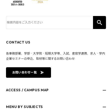
CONTACT US
各事務部署、学部・大学院・短期大学等、入試、産官学連携、求人・学内
企業セミナーの申込、取材等に関するお問い合わせ
お問い合わせ一覧
ACCESS / CAMPUS MAP
文京キャンパス
樋又キャンパス
MENU BY SUBJECTS
御幸キャンパス(運動施設)
東京オフィス