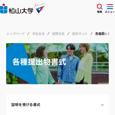
検索
メニュー
トップページ
学生生活
国際交流
留学ガイド
各種提出物書
各種提出物書式
証明を受ける書式