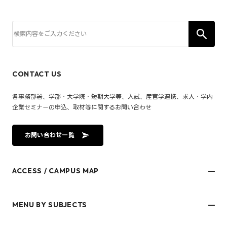
CONTACT US
各事務部署、学部・大学院・短期大学等、入試、産官学連携、求人・学内
企業セミナーの申込、取材等に関するお問い合わせ
お問い合わせ一覧
ACCESS / CAMPUS MAP
文京キャンパス
樋又キャンパス
MENU BY SUBJECTS
御幸キャンパス(運動施設)
東京オフィス
久万ノ台グラウンド(運動施設)
受験生・保護者のみなさま
松山大学温山記念会館（西宮）