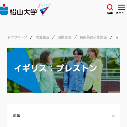
検索
メニュー
トップページ
学生生活
国際交流
長期英語研修講座
イギリ
イギリス：プレストン
要項