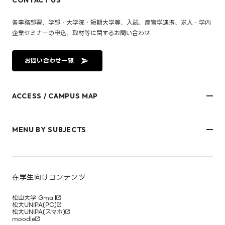
各事務部署、学部・大学院・短期大学等、入試、産官学連携、求人・学内
企業セミナーの申込、取材等に関するお問い合わせ
お問い合わせ一覧
ACCESS / CAMPUS MAP
文京キャンパス
樋又キャンパス
MENU BY SUBJECTS
御幸キャンパス(運動施設)
東京オフィス
久万ノ台グラウンド(運動施設)
受験生・保護者のみなさま
松山大学温山記念会館（西宮）
在学生・保護者のみなさま
キャンパスマップ
卒業生のみなさま
社会人のみなさま
在学生向けコンテンツ
研究者・企業のみなさま
寄附をお考えのみなさま
松山大学 Gmail
松大UNIPA(PC)
松大UNIPA(スマホ)
moodle