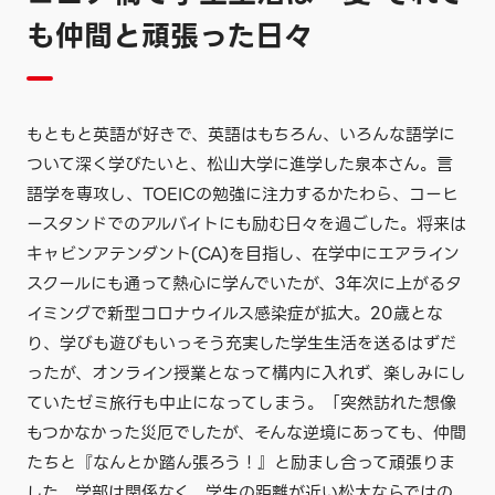
も仲間と頑張った日々
もともと英語が好きで、英語はもちろん、いろんな語学に
ついて深く学びたいと、松山大学に進学した泉本さん。言
語学を専攻し、TOEICの勉強に注力するかたわら、コーヒ
ースタンドでのアルバイトにも励む日々を過ごした。将来は
キャビンアテンダント(CA)を目指し、在学中にエアライン
スクールにも通って熱心に学んでいたが、3年次に上がるタ
イミングで新型コロナウイルス感染症が拡大。20歳とな
り、学びも遊びもいっそう充実した学生生活を送るはずだ
ったが、オンライン授業となって構内に入れず、楽しみにし
ていたゼミ旅行も中止になってしまう。「突然訪れた想像
もつかなかった災厄でしたが、そんな逆境にあっても、仲間
たちと『なんとか踏ん張ろう！』と励まし合って頑張りま
した。学部は関係なく、学生の距離が近い松大ならではの