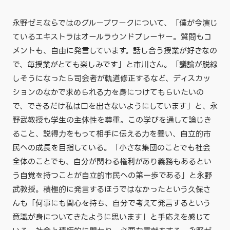
永野ゼミならではのグループワークについて、「僕が今演じ
ているエキストラはオールラウンドプレーヤー。質問もコ
メントも、自由に発言しています。話し合う授業が好きなの
で、毎授業がとても楽しみです」と市川さん。「議論が脱線
しそうになったら司会者が軌道修正するなど、ディスカッ
ションのなかで求められる力を身につけてもらいたいの
で、できるだけ私は口を出さないようにしています」と、永
野武教授も学生の主体性を尊重。この学びを通して論じき
ること、説得力をもって相手に伝える力を養い、自立的市
民への成長を目指している。「小さな集団のことでも社会
全体のことでも、自分が関わる権利があり義務もあるとい
う自覚を持つことが自立的市民への第一歩である」と永野
武教授。積極的に発言するほうではなかったという久保さ
んも「何事にも関心を持ち、自分で考えて発言するという
意識が身についてきたように思います」と手応えを感じて