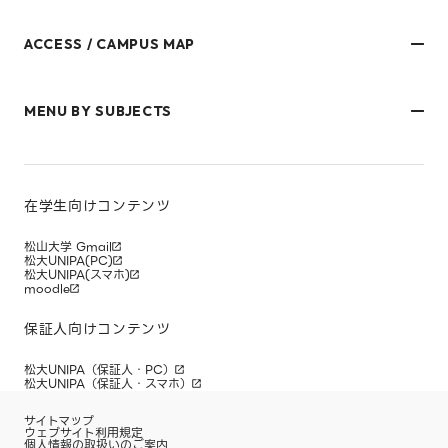
ACCESS / CAMPUS MAP
文京キャンパス
樋又キャンパス
MENU BY SUBJECTS
御幸キャンパス(運動施設)
東京オフィス
久万ノ台グラウンド(運動施設)
受験生・保護者のみなさま
松山大学温山記念会館（西宮）
在学生・保護者のみなさま
キャンパスマップ
卒業生のみなさま
社会人のみなさま
在学生向けコンテンツ
研究者・企業のみなさま
寄附をお考えのみなさま
松山大学 Gmail
松大UNIPA(PC)
松大UNIPA(スマホ)
moodle
保証人向けコンテンツ
松大UNIPA（保証人・PC）
松大UNIPA（保証人・スマホ）
サイトマップ
ウェブサイト利用規定
個人情報の取扱いのご案内