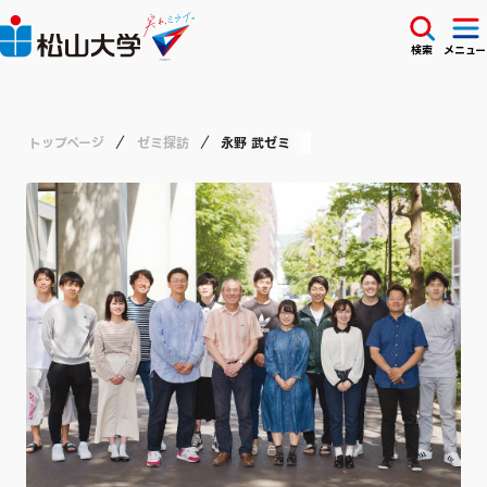
検索
メニュー
トップページ
ゼミ探訪
永野 武ゼミ