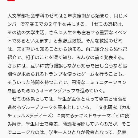
人文学部社会学科のゼミは２年次後期から始まり、同じメ
ンバーで卒業までの２年半を共にする。「ゼミの選択は、
その後の大学生活、さらに人生をも左右する重要なイベン
トであるといえます」と永野武教授。そんな教授のゼミ
は、まず互いを知ることから始まる。自己紹介ならぬ他己
紹介で、相手のことを深く知り、みんなの前で発表する。
さらには、互いに試行錯誤しながら知恵を出し合うなど協
調性が求められるトランプを使ったゲームを行うことも。
そういった時間を持つことで、円滑なコミュニケーション
を図るためのウォーミングアップを進めていく。
ゼミの体系としては、学生が主体となって発表と議論を
進めるグループワークを基本としている。「文化研究（カル
チュラルスタディーズ）に関するテキストをテーマごとに読
み解き、学生同士で発表、議論を展開していくのだが、そこ
でユニークなのは、学生一人ひとりが役者となって、発表