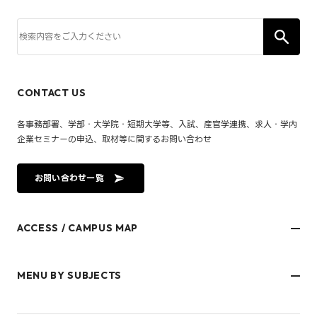
CONTACT US
各事務部署、学部・大学院・短期大学等、入試、産官学連携、求人・学内
企業セミナーの申込、取材等に関するお問い合わせ
お問い合わせ一覧
ACCESS / CAMPUS MAP
文京キャンパス
樋又キャンパス
MENU BY SUBJECTS
御幸キャンパス(運動施設)
東京オフィス
久万ノ台グラウンド(運動施設)
受験生・保護者のみなさま
松山大学温山記念会館（西宮）
在学生・保護者のみなさま
キャンパスマップ