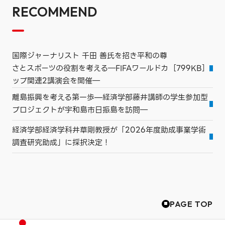
RECOMMEND
国際ジャーナリスト 千田 善氏を招き平和の尊
さとスポーツの役割を考える―FIFAワールドカ
［799KB］
ップ関連2講演会を開催―
離島振興を考える第一歩—経済学部藤井講師の学生参加型
プロジェクトが宇和島市日振島を訪問―
経済学部経済学科井草剛教授が「2026年度助成事業学術
調査研究助成」に採択決定！
PAGE TOP