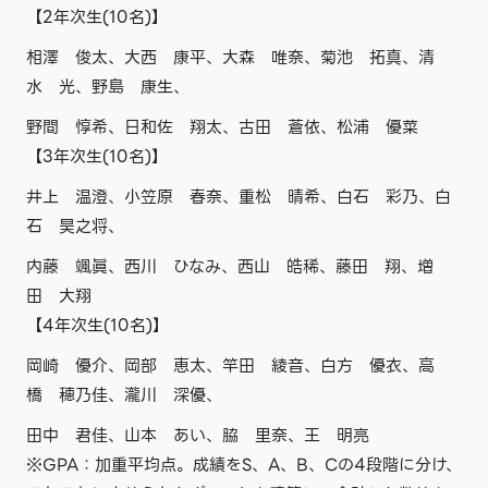
【2年次生(10名)】
相澤 俊太、大西 康平、大森 唯奈、菊池 拓真、清
水 光、野島 康生、
野間 惇希、日和佐 翔太、古田 蒼依、松浦 優菜
【3年次生(10名)】
井上 温澄、小笠原 春奈、重松 晴希、白石 彩乃、白
石 昊之将、
内藤 颯眞、西川 ひなみ、西山 皓稀、藤田 翔、増
田 大翔
【4年次生(10名)】
岡崎 優介、岡部 恵太、竿田 綾音、白方 優衣、高
橋 穂乃佳、瀧川 深優、
田中 君佳、山本 あい、脇 里奈、王 明亮
※GPA：加重平均点。成績をS、A、B、Cの4段階に分け、