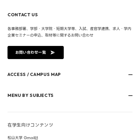
CONTACT US
各事務部署、学部・大学院・短期大学等、入試、産官学連携、求人・学内
企業セミナーの申込、取材等に関するお問い合わせ
お問い合わせ一覧
ACCESS / CAMPUS MAP
文京キャンパス
樋又キャンパス
MENU BY SUBJECTS
御幸キャンパス(運動施設)
東京オフィス
久万ノ台グラウンド(運動施設)
受験生・保護者のみなさま
松山大学温山記念会館（西宮）
在学生・保護者のみなさま
キャンパスマップ
卒業生のみなさま
社会人のみなさま
在学生向けコンテンツ
研究者・企業のみなさま
寄附をお考えのみなさま
松山大学 Gmail