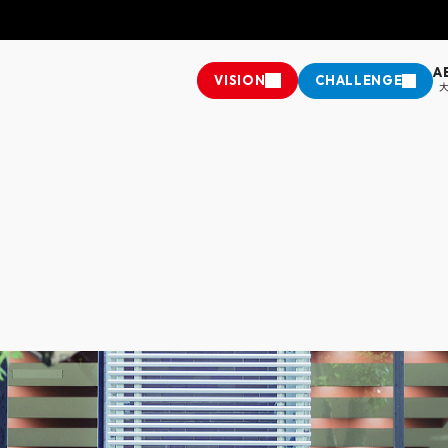
A
VISION
CHALLENGE
施設・キャンパス紹介・アクセス
教務課からのお知らせ
換
情報公開
学費・奨学金・奨励金
座
ップ
推進法に基づく中途採用比率の公表
クラブ＆サークル
学科
経営学部 経営学科
人文学部
人文学部 社会
樹
ミライチャレンジャー
学生支援制度
社会連携・生
英語英米文学科
する諸注意
国際交流
学科
情報学部 情報学科
大学院
松山短期大学