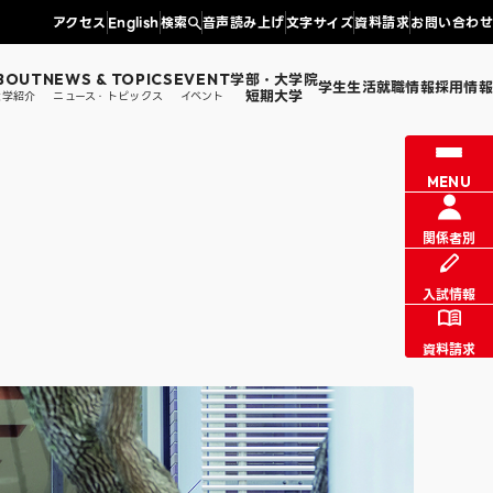
アクセス
English
検索
音声読み上げ
文字サイズ
資料請求
お問い合わせ
学部・大学院
BOUT
NEWS & TOPICS
EVENT
学生生活
就職情報
採用情報
短期大学
大学紹介
ニュース・トピックス
イベント
情報センター課からのお知らせ
図書館
MENU
証明書発行
同窓会・父母の会・文京会
学生生活支援
学科
法学部 法学科
涯学習
関係者別
入試情報
資料請求