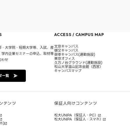
S
ACCESS / CAMPUS MAP
文京キャンパス
部・大学院・短期大学等、入試、産
樋又キャンパス
・学内企業セミナーの申込、取材等
御幸キャンパス(運動施設)
東京オフィス
合わせ
久万ノ台グラウンド(運動施設)
松山大学温山記念会館（西宮）
キャンパスマップ
せ一覧
ンテンツ
保証人向けコンテンツ
松大UNIPA（保証人・PC）
松大UNIPA（保証人・スマホ）
ホ)