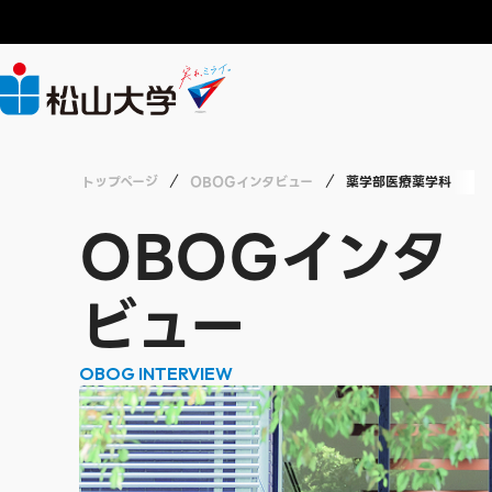
大学案内
年間行事予定
就職情報
教員募集
CHALLENGE
ABOUT
ACADEMICS
LIFE
RECRUIT
CAREERS
トップページ
OBOGインタビュー
薬学部医療薬学科
広報
授業・単位互
就職支援
職員募集
CHALLENGEトップ
大学紹介
学部・大学院・短期大学
学生生活
就職情報
採用情報
OBOGインタ
総合研究所
各種資格・講
インターンシ
労働施策総合
経済学部 経済
実る、ミライ
日常生活に関
ビュー
薬学部 医療薬
OBOG INTERVIEW