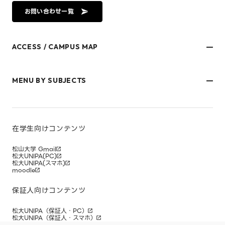
お問い合わせ一覧
ACCESS / CAMPUS MAP
文京キャンパス
樋又キャンパス
MENU BY SUBJECTS
御幸キャンパス(運動施設)
東京オフィス
久万ノ台グラウンド(運動施設)
受験生・保護者のみなさま
松山大学温山記念会館（西宮）
在学生・保護者のみなさま
キャンパスマップ
卒業生のみなさま
社会人のみなさま
在学生向けコンテンツ
研究者・企業のみなさま
寄附をお考えのみなさま
松山大学 Gmail
松大UNIPA(PC)
松大UNIPA(スマホ)
moodle
保証人向けコンテンツ
松大UNIPA（保証人・PC）
松大UNIPA（保証人・スマホ）