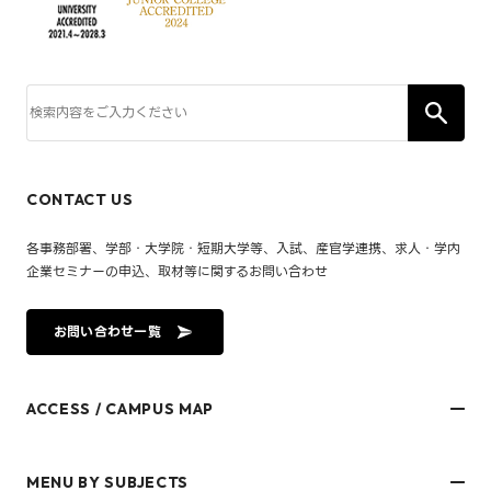
CONTACT US
各事務部署、学部・大学院・短期大学等、入試、産官学連携、求人・学内
企業セミナーの申込、取材等に関するお問い合わせ
お問い合わせ一覧
ACCESS / CAMPUS MAP
文京キャンパス
樋又キャンパス
MENU BY SUBJECTS
御幸キャンパス(運動施設)