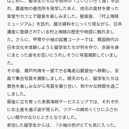
はじめに、留学生たちは今治市の「さいさいきて屋」を訪
れ、農産物の直売所を見学したあと、地元の食材を使った
食堂やカフェで昼食を楽しみました。昼食後、「村上海賊
ミュージアム」を訪れ、展示資料をじっくり見ながら、日本
遺産に登録されている村上海賊の歴史や物語に触れまし
た。さらに、甲冑や小袖の試着コーナーでは、戦国時代の
日本文化を体験しようと留学生たちが列を作り、衣装を身
にまとった姿をお互いにうれしそうに写真撮影していまし
た。
その後、瀬戸内海を一望できる亀老山展望台へ移動し、全
員で集合写真を撮影しました。晴天のもと、留学生たちは
景色を楽しみながら写真を撮り合い、和やかな時間を過ご
しました。
最後に立ち寄った来島海峡サービスエリアでは、それぞれ
にお土産を選ぶ姿が見られ、ツアーの締めくくりにふさわ
しい穏やかなひとときとなりました。
参加した留学生からは、「小袖の色がとても気に入った。