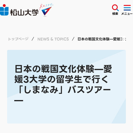
検索
メニュー
トップページ
NEWS & TOPICS
日本の戦国文化体験—愛媛3大学
日本の戦国文化体験—愛
媛3大学の留学生で行く
「しまなみ」バスツアー
—