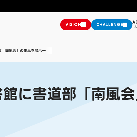
A
VISION
CHALLENGE
施設・キャンパス紹介・アクセス
教務課からのお知らせ
部「南風会」の作品を展示―
換
情報公開
学費・奨学金・奨励金
座
ップ
推進法に基づく中途採用比率の公表
クラブ＆サークル
学科
経営学部 経営学科
人文学部
人文学部 社会
樹
ミライチャレンジャー
学生支援制度
社会連携・生
英語英米文学科
する諸注意
国際交流
書館に書道部「南風会
学科
情報学部 情報学科
大学院
松山短期大学