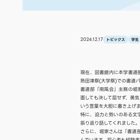
2024.12.17
トピックス
学生
現在、図書館内に本学書道部
熟田津祭(大学祭)での書道
書道部「南風会」主務の堀
面しても決して屈せず、勇
いう言葉を大胆に書き上げま
特に、迫力と勢いのある文
振り返り話してくれました。
さらに、堀家さんは「書道