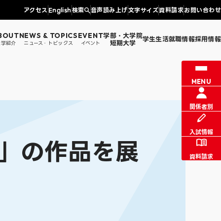
アクセス
English
検索
音声読み上げ
文字サイズ
資料請求
お問い合わせ
学部・大学院
BOUT
NEWS & TOPICS
EVENT
学生生活
就職情報
採用情報
短期大学
大学紹介
ニュース・トピックス
イベント
情報センター課からのお知らせ
図書館
MENU
証明書発行
同窓会・父母の会・文京会
学生生活支援
学科
法学部 法学科
涯学習
関係者別
入試情報
」の作品を展
資料請求