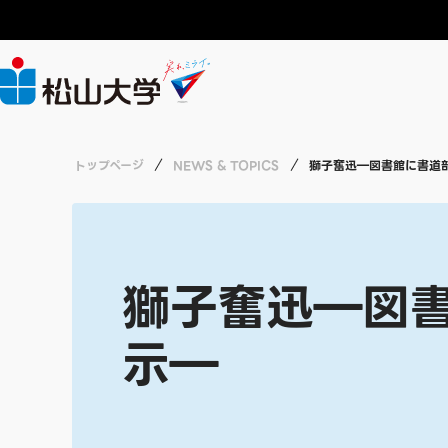
大学案内
年間行事予定
就職情報
教員募集
CHALLENGE
ABOUT
ACADEMICS
LIFE
RECRUIT
CAREERS
トップページ
NEWS & TOPICS
獅子奮迅―図書館に書道
広報
授業・単位互
就職支援
職員募集
CHALLENGEトップ
大学紹介
学部・大学院・短期大学
学生生活
就職情報
採用情報
総合研究所
各種資格・講
インターンシ
労働施策総合
経済学部 経済
実る、ミライ
日常生活に関
獅子奮迅―図
薬学部 医療薬
示―