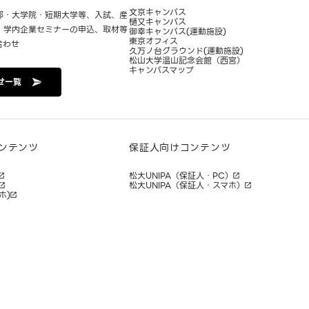
文京キャンパス
部・大学院・短期大学等、入試、産
樋又キャンパス
・学内企業セミナーの申込、取材等
御幸キャンパス(運動施設)
東京オフィス
合わせ
久万ノ台グラウンド(運動施設)
松山大学温山記念会館（西宮）
キャンパスマップ
せ一覧
ンテンツ
保証人向けコンテンツ
松大UNIPA（保証人・PC）
松大UNIPA（保証人・スマホ）
ホ)