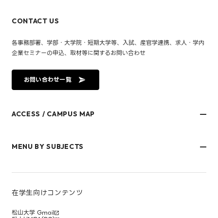
CONTACT US
各事務部署、学部・大学院・短期大学等、入試、産官学連携、求人・学内
企業セミナーの申込、取材等に関するお問い合わせ
お問い合わせ一覧
ACCESS / CAMPUS MAP
文京キャンパス
樋又キャンパス
MENU BY SUBJECTS
御幸キャンパス(運動施設)
東京オフィス
久万ノ台グラウンド(運動施設)
受験生・保護者のみなさま
松山大学温山記念会館（西宮）
在学生・保護者のみなさま
キャンパスマップ
卒業生のみなさま
社会人のみなさま
在学生向けコンテンツ
研究者・企業のみなさま
寄附をお考えのみなさま
松山大学 Gmail