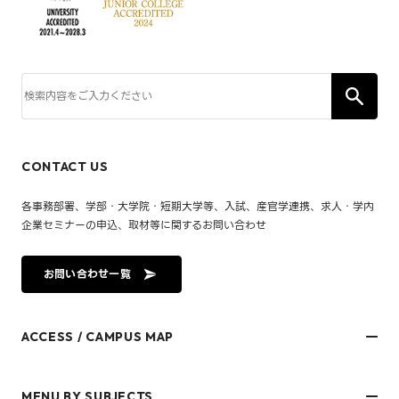
CONTACT US
各事務部署、学部・大学院・短期大学等、入試、産官学連携、求人・学内
企業セミナーの申込、取材等に関するお問い合わせ
お問い合わせ一覧
ACCESS / CAMPUS MAP
文京キャンパス
樋又キャンパス
MENU BY SUBJECTS
御幸キャンパス(運動施設)