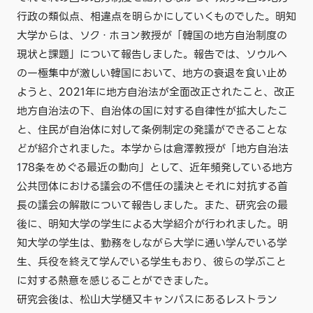
行政の類似点、相違点を明らかにしていくものでした。明知
大学からは、ソク・ホヨン教授が「韓国の地方自治制度の
現状と課題」について報告しました。報告では、ソウルへ
の一極集中が激しい韓国において、地方の衰退を食い止め
ようと、2021年に地方自治法が全面改正されたこと、改正
地方自治法の下、自治体の国に対する自律性が拡大したこ
と、住民が自治体に対して条例制定の発議ができることな
どが紹介されました。本学からは倉澤教授が「地方自治法
178条をめぐる最近の動向」として、近年頻発している地方
公共団体における議会の不信任の議決とそれに対抗する首
長の議会の解散について報告しました。また、研究会の最
後に、明知大学の学生による大学紹介が行われました。明
知大学の学生は、勤務をしながら大学に通い学んでいる学
生、兵役を終えて学んでいる学生もおり、彼らの学ぶこと
に対する熱意を感じることができました。
研究会後は、松山大学樋又キャンパスにあるレストラン