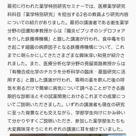
最初に行われた薬学特別研究セミナーでは、医療薬学研究
科科目「薬学特別研究」を担当する2名の教員より研究内容
についての紹介がありました。最初の講演者である衛生薬学
分野の田邊知孝教授からは「腸炎ビブリオのシデロフォア
を介した鉄獲得機構」と題した講演が行われ、食中毒を引
き起こす細菌の病原因子となる鉄獲得機構について、これ
までに明らかにしてきたさまざまな興味深い知見が紹介さ
れました。また、医療分析化学分野の見留英路教授からは
「有機合成化学のチカラを分析科学の臨床・基盤研究に活
用する」と題した講演が行われ、専用の薬を飲んだ後の呼
気を測るだけで簡単に病気について調べることができる画
期的な診断法とその試薬開発におけるこれまでの成果につ
いてご説明いただきました。いずれの講演者も現在の研究
に至った背景なども交えながら、学部学生向けにかみ砕い
て分かりやすくご説明いただき、参加した薬学部生たちも
大変興味深そうにそれぞれの講演に耳を傾けていました。