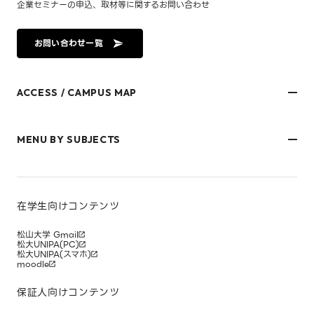
企業セミナーの申込、取材等に関するお問い合わせ
お問い合わせ一覧
ACCESS / CAMPUS MAP
文京キャンパス
樋又キャンパス
MENU BY SUBJECTS
御幸キャンパス(運動施設)
東京オフィス
久万ノ台グラウンド(運動施設)
受験生・保護者のみなさま
松山大学温山記念会館（西宮）
在学生・保護者のみなさま
キャンパスマップ
卒業生のみなさま
社会人のみなさま
在学生向けコンテンツ
研究者・企業のみなさま
寄附をお考えのみなさま
松山大学 Gmail
松大UNIPA(PC)
松大UNIPA(スマホ)
moodle
保証人向けコンテンツ