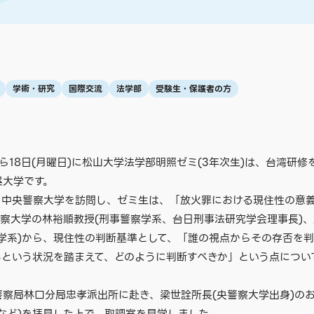
学術・研究
国際交流
法学部
受験生・保護者の方
日)から18日(月曜日)に松山大学法学部明照ゼミ(3年次生)は、台湾
呉大学です。
台湾・中央警察大学を訪問し、ゼミ生は、「放火罪における現住性の意
察大学の林裕順教授(刑事警察学系、台日刑事法研究学会理事長)、
律学系)から、現住性の判断基準として、「誰の視点からその存否を
るという状況を踏まえて、どのように判断すべきか」という点につい
察局林口分局忠孝派出所に赴き、梁世詮所長(央警察大学出身)の