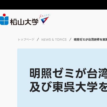
大学案内
年間行事予定
就職情報
教員募集
CHALLENGE
ABOUT
ACADEMICS
LIFE
RECRUIT
CAREERS
トップページ
NEWS & TOPICS
明照ゼミが台湾研修を実
広報
授業・単位互
就職支援
職員募集
CHALLENGEトップ
大学紹介
学部・大学院・短期大学
学生生活
就職情報
採用情報
総合研究所
各種資格・講
インターンシ
労働施策総合
経済学部 経済
実る、ミライ
日常生活に関
明照ゼミが台
薬学部 医療薬
及び東呉大学