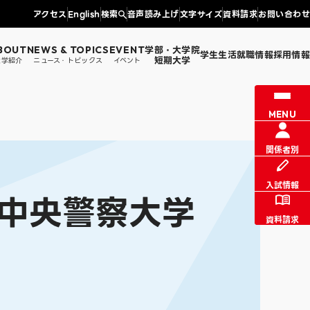
アクセス
English
検索
音声読み上げ
文字サイズ
資料請求
お問い合わせ
学部・大学院
BOUT
NEWS & TOPICS
EVENT
学生生活
就職情報
採用情報
短期大学
大学紹介
ニュース・トピックス
イベント
情報センター課からのお知らせ
図書館
MENU
証明書発行
同窓会・父母の会・文京会
学生生活支援
学科
法学部 法学科
涯学習
関係者別
入試情報
中央警察大学
資料請求