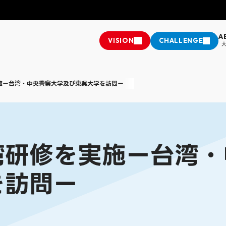
A
VISION
CHALLENGE
施設・キャンパス紹介・アクセス
教務課からのお知らせ
施ー台湾・中央警察大学及び東呉大学を訪問ー
換
情報公開
学費・奨学金・奨励金
座
ップ
推進法に基づく中途採用比率の公表
クラブ＆サークル
学科
経営学部 経営学科
人文学部
人文学部 社会
樹
ミライチャレンジャー
学生支援制度
社会連携・生
英語英米文学科
する諸注意
国際交流
湾研修を実施ー台湾・
学科
情報学部 情報学科
大学院
松山短期大学
を訪問ー