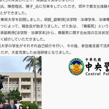
など)を拝見した上で、取調室を見学しました。
葉姿君氏、陳思橙氏、陳子_氏に引率をしていただき、郊外で異文化体
ことができました。
湾・東呉大学を訪問しました。胡韶_副教授(法学院・法律学系、法律專
さつによって、報告会が始まりました。ゼミ生は、「尊厳死」とい
承副教授(法学院・法律学系)から、尊厳死に関する台湾の立法状
すく紹介していただきました。
呉大学の学生がそれぞれ自己紹介を行い、その後、参加者全員で活
したが、大変充実した台湾研修となりました。