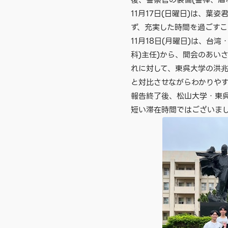
後、警察官の装備(警棒、盾
11月17日(日曜日)は、
ず、充実した時間を過ごす
11月18日(月曜日)は、台
科)主任)から、開会のあい
れに対して、東呉大学の洪兆
と対比させながらわかりや
報告終了後、松山大学・東
短い滞在時間ではございま