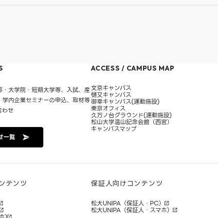
S
ACCESS / CAMPUS MAP
文京キャンパス
部・大学院・短期大学等、入試、産
樋又キャンパス
・学内企業セミナーの申込、取材等
御幸キャンパス(運動施設)
東京オフィス
合わせ
久万ノ台グラウンド(運動施設)
松山大学温山記念会館（西宮）
キャンパスマップ
せ一覧
ンテンツ
保証人向けコンテンツ
松大UNIPA（保証人・PC）
松大UNIPA（保証人・スマホ）
ホ)