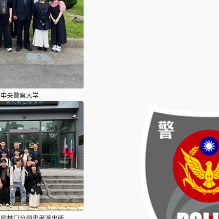
・中央警察大学
察局林口分局忠孝派出所