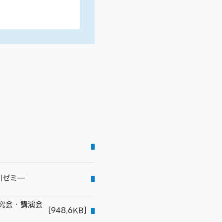
川ゼミ―
研究会・講演会
［948.6KB］