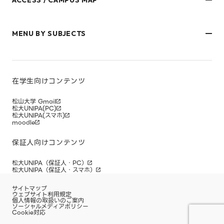
文京キャンパス
樋又キャンパス
MENU BY SUBJECTS
御幸キャンパス(運動施設)
東京オフィス
久万ノ台グラウンド(運動施設)
受験生・保護者のみなさま
松山大学温山記念会館（西宮）
在学生・保護者のみなさま
キャンパスマップ
卒業生のみなさま
社会人のみなさま
在学生向けコンテンツ
研究者・企業のみなさま
寄附をお考えのみなさま
松山大学 Gmail
松大UNIPA(PC)
松大UNIPA(スマホ)
moodle
保証人向けコンテンツ
松大UNIPA（保証人・PC）
松大UNIPA（保証人・スマホ）
サイトマップ
ウェブサイト利用規定
個人情報の取扱いのご案内
ソーシャルメディアポリシー
Cookie対応