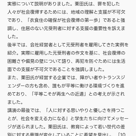
実態について説明がありました。栗田氏は、罪を犯した
人々が社会復帰するためには、地域の理解と支援が不可欠
であり、「衣食住の確保が社会復帰の第一歩」であると強
調し、住居のない元受刑者に対する支援の重要性を訴えま
した。
後半では、会社経営者として元受刑者を雇用してきた実例を
紹介。実際に雇用した元受刑者の作文を基に、社会復帰の
困難さや偏見の壁について語り、再犯を防ぐためには生活
面での支援が不可欠であることを強調しました。
また、栗田氏が経営する企業では、障がい者やトランスジ
ェンダーの方も含め、誰もが平等に働ける環境づくりを進
めており、「平等こそが再生への近道」との考えが示され
ました。
講演の最後では、「人に対する思いやりと優しさを持つこ
とが、社会を変える力になる」と学生たちに向けてメッセー
ジが送られました。栗田氏は、教育によって若い世代の差
別に対する意識が変化していることに希望を見出し、「10