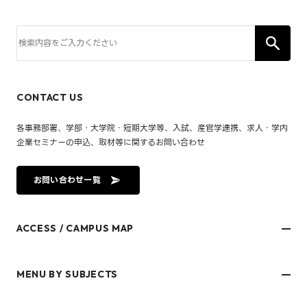
CONTACT US
各事務部署、学部・大学院・短期大学等、入試、産官学連携、求人・学内
企業セミナーの申込、取材等に関するお問い合わせ
お問い合わせ一覧
ACCESS / CAMPUS MAP
文京キャンパス
樋又キャンパス
MENU BY SUBJECTS
御幸キャンパス(運動施設)
東京オフィス
久万ノ台グラウンド(運動施設)
受験生・保護者のみなさま
松山大学温山記念会館（西宮）