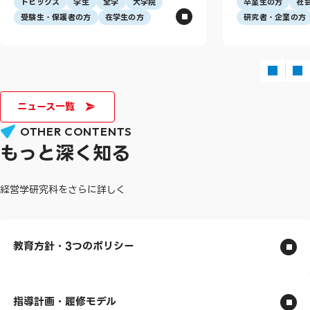
トピックス
学生
全学
大学院
卒業生の方
社
受験生・保護者の方
在学生の方
研究者・企業の方
ニュース一覧
OTHER CONTENTS
もっと深く知る
経営学研究科をさらに詳しく
教育方針・3つのポリシー
指導計画・履修モデル