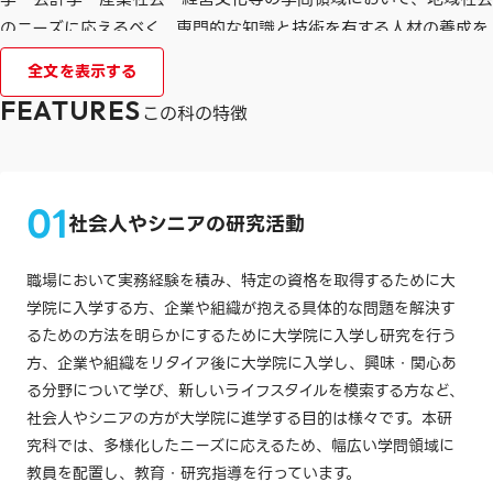
のニーズに応えるべく、専門的な知識と技術を有する人材の養成を
目指しています。
全文を表示する
従来、大学の学部を卒業した学部生が、実社会に出ることなしにそ
FEATURES
この科の特徴
のまま大学院に入学し、教員や専門的職業人の道を目指すというパ
ターンが多かったわけですが、最近では職場において実務経験を積
み、特定の資格を取得するために大学院に入学するパターン、ある
社会人やシニアの研究活動
いは企業や組織が抱える具体的な問題を解決するための方法を明ら
かにするために大学院に入学し研究を行うパターン、さらには企業
職場において実務経験を積み、特定の資格を取得するために大
や組織をリタイア後に大学院に入学し、興味・関心ある分野につい
学院に入学する方、企業や組織が抱える具体的な問題を解決す
てより高度な知識・理論を学び、新しいライフスタイルを模索する
るための方法を明らかにするために大学院に入学し研究を行う
パターンなど、大学院への進学目的も多様になってきました。
方、企業や組織をリタイア後に大学院に入学し、興味・関心あ
経営学研究科では、これらの高度に多様化した社会的ニーズに応え
る分野について学び、新しいライフスタイルを模索する方など、
るべく経営学・経営史・商学・管理工学・会計学・産業社会・経
社会人やシニアの方が大学院に進学する目的は様々です。本研
営文化等の学問領域に教員を配置し、院生の教育・研究指導を行
究科では、多様化したニーズに応えるため、幅広い学問領域に
っています。
教員を配置し、教育・研究指導を行っています。