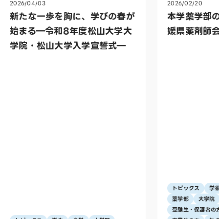
2026/04/03
2026/02/20
新たな一歩を胸に、学びの春が
本学薬学部
始まる―令和8年度松山大学大
媛県薬剤師
学院・松山大学入学宣誓式―
トピックス
学
薬学部
大学院
受験生・保護者の