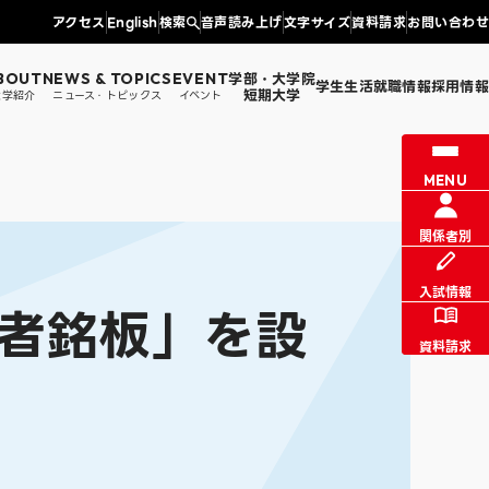
アクセス
English
検索
音声読み上げ
文字サイズ
資料請求
お問い合わせ
学部・大学院
BOUT
NEWS & TOPICS
EVENT
学生生活
就職情報
採用情報
短期大学
大学紹介
ニュース・トピックス
イベント
情報センター課からのお知らせ
図書館
MENU
証明書発行
同窓会・父母の会・文京会
学生生活支援
学科
法学部 法学科
涯学習
関係者別
入試情報
者銘板」を設
資料請求