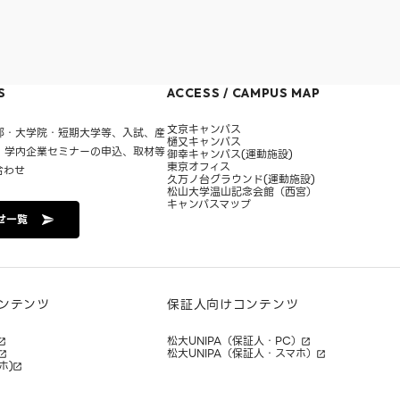
S
ACCESS / CAMPUS MAP
文京キャンパス
部・大学院・短期大学等、入試、産
樋又キャンパス
・学内企業セミナーの申込、取材等
御幸キャンパス(運動施設)
東京オフィス
合わせ
久万ノ台グラウンド(運動施設)
松山大学温山記念会館（西宮）
キャンパスマップ
せ一覧
ンテンツ
保証人向けコンテンツ
松大UNIPA（保証人・PC）
松大UNIPA（保証人・スマホ）
ホ)