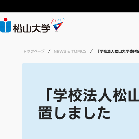
大学案内
年間行事予定
就職情報
教員募集
CHALLENGE
ABOUT
ACADEMICS
LIFE
RECRUIT
CAREERS
トップページ
NEWS & TOPICS
「学校法人松山大学寄附
広報
授業・単位互
就職支援
職員募集
CHALLENGEトップ
大学紹介
学部・大学院・短期大学
学生生活
就職情報
採用情報
総合研究所
各種資格・講
インターンシ
労働施策総合
経済学部 経済
実る、ミライ
日常生活に関
「学校法人松
薬学部 医療薬
置しました