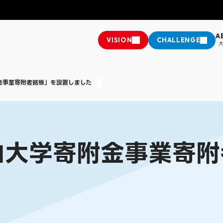
A
VISION
CHALLENGE
施設・キャンパス紹介・アクセス
教務課からのお知らせ
金事業寄附者銘板」を設置しました
換
情報公開
学費・奨学金・奨励金
座
ップ
推進法に基づく中途採用比率の公表
クラブ＆サークル
学科
経営学部 経営学科
人文学部
人文学部 社会
樹
ミライチャレンジャー
学生支援制度
社会連携・生
英語英米文学科
する諸注意
国際交流
山大学寄附金事業寄附
学科
情報学部 情報学科
大学院
松山短期大学