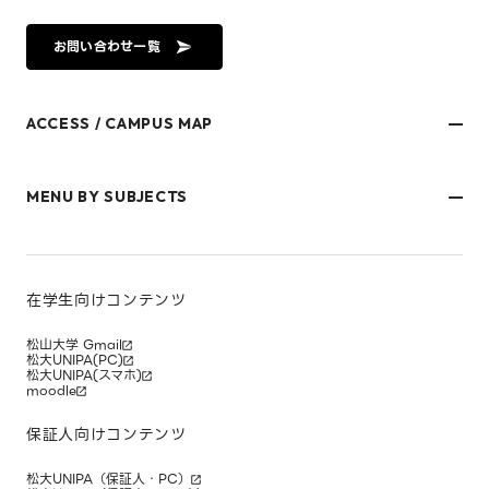
お問い合わせ一覧
ACCESS / CAMPUS MAP
文京キャンパス
樋又キャンパス
MENU BY SUBJECTS
御幸キャンパス(運動施設)
東京オフィス
久万ノ台グラウンド(運動施設)
受験生・保護者のみなさま
松山大学温山記念会館（西宮）
在学生・保護者のみなさま
キャンパスマップ
卒業生のみなさま
社会人のみなさま
在学生向けコンテンツ
研究者・企業のみなさま
寄附をお考えのみなさま
松山大学 Gmail
松大UNIPA(PC)
松大UNIPA(スマホ)
moodle
保証人向けコンテンツ
松大UNIPA（保証人・PC）