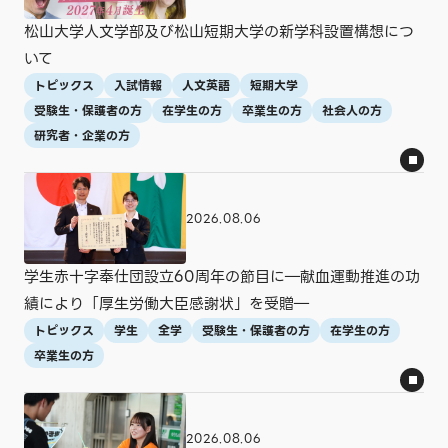
人文社会
法学部
薬学部
情報学部
大学院
松山大学人文学部及び松山短期大学の新学科設置構想につ
短期大学
言語コミュニケーション研究科
法学研究科
いて
医療薬学研究科
トピックス
入試情報
人文英語
短期大学
受験生・保護者の方
在学生の方
卒業生の方
社会人の方
年
研究者・企業の方
すべて
2026年
2025年
2024年
2023年
2022年
2021年
2020年
2018年
2017年
2026.08.06
月
学生赤十字奉仕団設立60周年の節目に―献血運動推進の功
すべて
1月
2月
3月
4月
5月
績により「厚生労働大臣感謝状」を受贈―
6月
7月
8月
9月
10月
11月
12月
トピックス
学生
全学
受験生・保護者の方
在学生の方
卒業生の方
この条件で表示する
2026.08.06