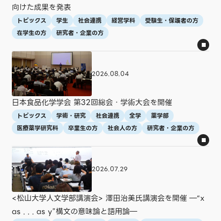
向けた成果を発表
トピックス
学生
社会連携
経営学科
受験生・保護者の方
在学生の方
研究者・企業の方
2026.08.04
日本食品化学学会 第32回総会・学術大会を開催
トピックス
学術・研究
社会連携
全学
薬学部
医療薬学研究科
卒業生の方
社会人の方
研究者・企業の方
2026.07.29
<松山大学人文学部講演会> 澤田治美氏講演会を開催 ―“x
as . . . as y”構文の意味論と語用論―