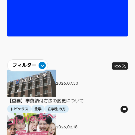
フィルター
カテゴリ
2026.07.30
すべて
トピックス
学生
学術・研究
入試情報
社会連携
就職情報
国際交流
【重要】学費納付方法の変更について
プレスリリース
図書館
東京オフィス
トピックス
全学
在学生の方
学部・大学院・短期大学
2026.02.18
すべて
全学
経済学科
経営学科
人文英語