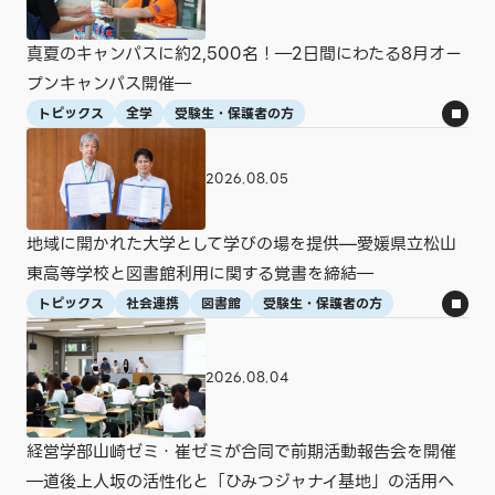
真夏のキャンパスに約2,500名！―2日間にわたる8月オー
プンキャンパス開催―
トピックス
全学
受験生・保護者の方
2026.08.05
地域に開かれた大学として学びの場を提供—愛媛県立松山
東高等学校と図書館利用に関する覚書を締結―
トピックス
社会連携
図書館
受験生・保護者の方
2026.08.04
経営学部山崎ゼミ・崔ゼミが合同で前期活動報告会を開催
―道後上人坂の活性化と「ひみつジャナイ基地」の活用へ