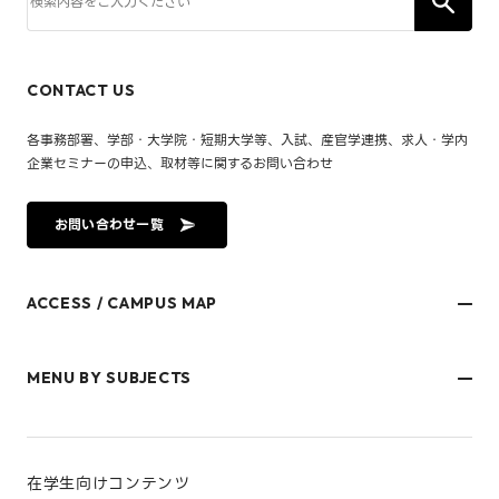
CONTACT US
各事務部署、学部・大学院・短期大学等、入試、産官学連携、求人・学内
企業セミナーの申込、取材等に関するお問い合わせ
お問い合わせ一覧
ACCESS / CAMPUS MAP
文京キャンパス
樋又キャンパス
MENU BY SUBJECTS
御幸キャンパス(運動施設)
東京オフィス
久万ノ台グラウンド(運動施設)
受験生・保護者のみなさま
松山大学温山記念会館（西宮）
在学生・保護者のみなさま
キャンパスマップ
卒業生のみなさま
社会人のみなさま
在学生向けコンテンツ
研究者・企業のみなさま