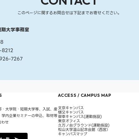
CONTACT
このページに関するお問合せは下記までお寄せください。
短期大学事務室
158
-8212
26-7267
S
ACCESS / CAMPUS MAP
文京キャンパス
部・大学院・短期大学等、入試、産
樋又キャンパス
・学内企業セミナーの申込、取材等
御幸キャンパス(運動施設)
東京オフィス
合わせ
久万ノ台グラウンド(運動施設)
松山大学温山記念会館（西宮）
キャンパスマップ