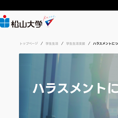
大学案内
年間行事予定
就職情報
教員募集
CHALLENGE
ABOUT
ACADEMICS
LIFE
RECRUIT
CAREERS
トップページ
学生生活
学生生活支援
ハラスメントにつ
広報
授業・単位互
就職支援
職員募集
CHALLENGEトップ
大学紹介
学部・大学院・短期大学
学生生活
就職情報
採用情報
総合研究所
各種資格・講
インターンシ
労働施策総合
経済学部 経済
実る、ミライ
日常生活に関
ハラスメント
薬学部 医療薬