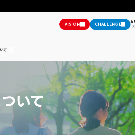
A
VISION
CHALLENGE
施設・キャンパス紹介・アクセス
教務課からのお知らせ
いて
換
情報公開
学費・奨学金・奨励金
座
ップ
推進法に基づく中途採用比率の公表
クラブ＆サークル
学科
経営学部 経営学科
人文学部
人文学部 社会
樹
ミライチャレンジャー
学生支援制度
社会連携・生
英語英米文学科
する諸注意
国際交流
について
学科
情報学部 情報学科
大学院
松山短期大学