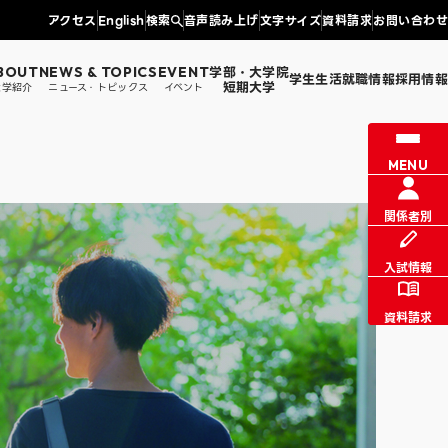
アクセス
English
検索
音声読み上げ
文字サイズ
資料請求
お問い合わせ
学部・大学院
BOUT
NEWS & TOPICS
EVENT
学生生活
就職情報
採用情報
短期大学
大学紹介
ニュース・トピックス
イベント
情報センター課からのお知らせ
図書館
MENU
証明書発行
同窓会・父母の会・文京会
学生生活支援
学科
法学部 法学科
涯学習
関係者別
入試情報
資料請求